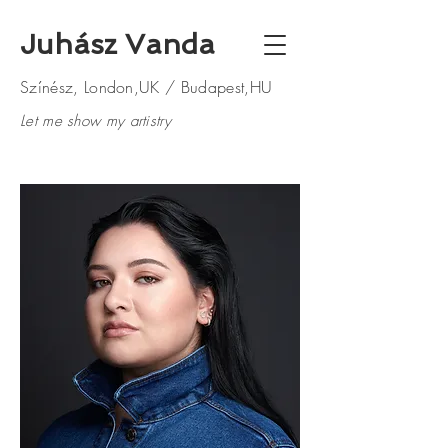
Juhász Vanda
Színész, London,UK / Budapest,HU
Let me show my artistry