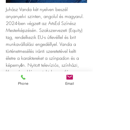
Juhász Vanda két nyelven beszél
anyanyelvi szinten, angolul és magyarul.
2024-ben végzett az ArtsEd Színész
Mesterképzésén. Szakszervezeti (Equity)
tag, rendelkezik EU-s útlevéllel és brit
munkavállalási engedéllyel. Vanda a
történetmesélés iránti szeretetével kelti
életre a karaktereket a színpadon és a
képernyőn. Nyitott televíziós, színházi,
filmes és reklámprojektekre a világ
bármely pontján. Vanda folyamatosan
Phone
Email
keresi az új és izgalmas alkalmakat, hogy
megmutassa tehetségét.
Showreel megtekintése